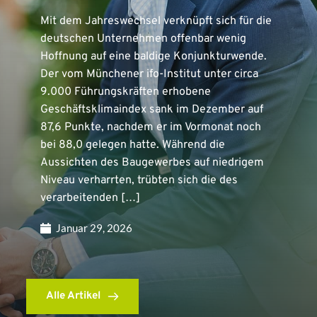
Mit dem Jahreswechsel verknüpft sich für die
deutschen Unternehmen offenbar wenig
Hoffnung auf eine baldige Konjunkturwende.
Der vom Münchener ifo-Institut unter circa
9.000 Führungskräften erhobene
Geschäftsklimaindex sank im Dezember auf
87,6 Punkte, nachdem er im Vormonat noch
bei 88,0 gelegen hatte. Während die
Aussichten des Baugewerbes auf niedrigem
Niveau verharrten, trübten sich die des
verarbeitenden […]
Januar 29, 2026
Alle Artikel